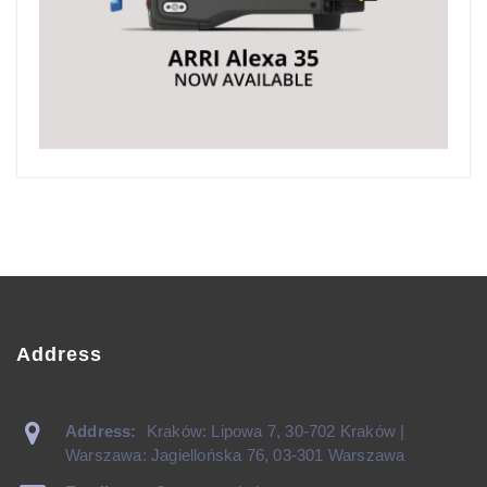
Address
Address:
Kraków: Lipowa 7, 30-702 Kraków |
Warszawa: Jagiellońska 76, 03-301 Warszawa