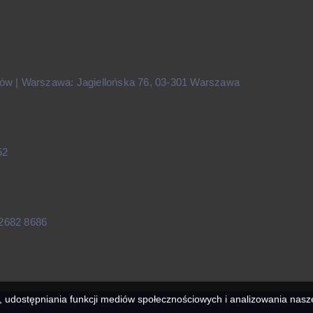
ów | Warszawa: Jagiellońska 76, 03-301 Warszawa
52
2682 8686
, udostępniania funkcji mediów społecznościowych i analizowania nasz