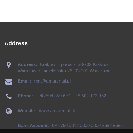
Address
Address:
Kraków: Lipowa 7, 30-702 Kraków |
Warszawa: Jagiellońska 76, 03-301 Warszawa
Email:
rent@amarental.pl
Phone:
+ 48 504 850 697
,
+48 502 172 852
Website:
www.amarental.pl
Bank Account:
09 1750 0012 0000 0000 2682 8686